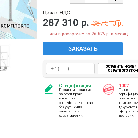
Цена с НДС:
287 310
р.
387 310 р.
или в рассрочку за 26 576 р. в месяц
ЗАКАЗАТЬ
ОСТАВИТЬ НОМЕР
ОБРАТНОГО ЗВО
Спецификация
100%
Поставщик оставляет
Только
за собой право
сертифици
изменить
товар с по
спецификацию товара
комплектом
без ухудшения
документов.
заявленных
официальн
характеристик.
поставки.