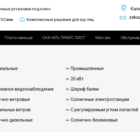
Кал
ечные установки под ключ
zaka
ГОСами
Комплексные решения для юр.лиц
Плати меньше
СКАЧАТЬ ПРАЙС ЛИСТ
Монтаж
Обслужив
икальные
Промышленные
20 кВт
номное видеонаблюдение
Шериф балки
ечно-ветровые
Солнечные электростанции
ильных ветров
С регулируемым углом лопастей
ечно-дизельные
Солнечно-бензиновые