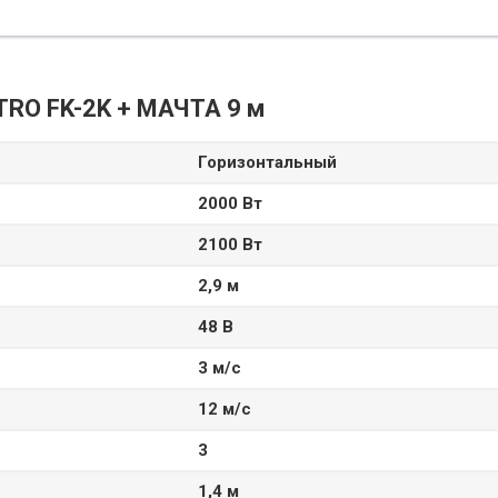
RO FK-2K + МАЧТА 9 м
Горизонтальный
2000 Вт
2100 Вт
2,9 м
48 В
3 м/с
12 м/с
3
1,4 м