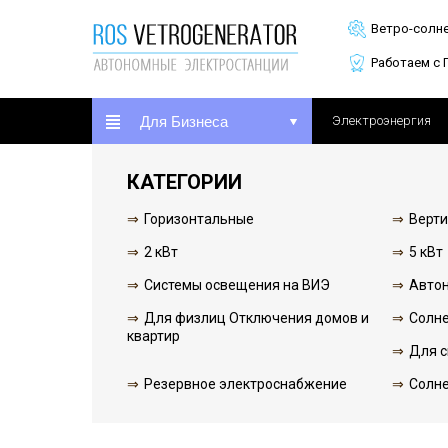
Ветро-солн
Работаем с 
Для Бизнеса
Электроэнергия
КАТЕГОРИИ
Горизонтальные
Верт
2 кВт
5 кВт
Системы освещения на ВИЭ
Авто
Для физлиц Отключения домов и
Солн
квартир
Для с
Резервное электроснабжение
Солн