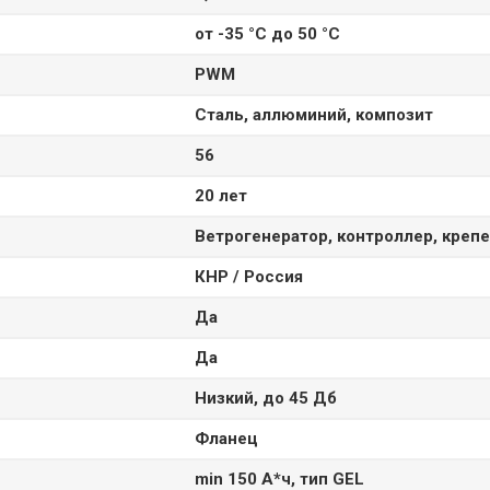
от -35 °C до 50 °C
PWM
Сталь, аллюминий, композит
56
20 лет
Ветрогенератор, контроллер, креп
КНР / Россия
Да
Да
Низкий, до 45 Дб
Фланец
min 150 А*ч, тип GEL