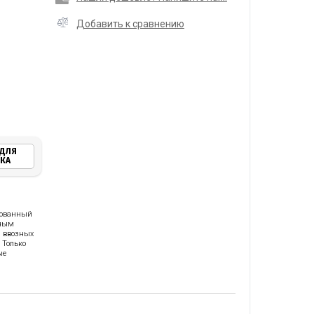
Добавить к сравнению
 ДЛЯ
НКА
рованный
лным
 ввозных
 Только
ые