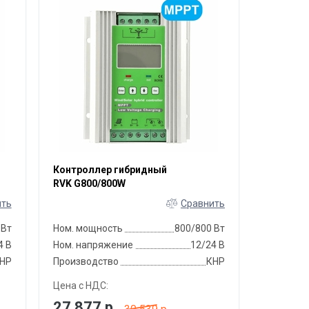
Контроллер гибридный
RVK G800/800W
ить
Сравнить
 Вт
Ном. мощность
800/800 Вт
4 В
Ном. напряжение
12/24 В
НР
Производство
КНР
Цена с НДС:
27 877
р.