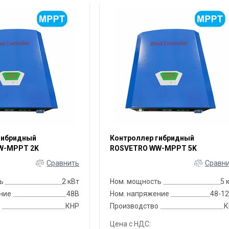
гибридный
Контроллер гибридный
W-MPPT 2K
ROSVETRO WW-MPPT 5K
Сравнить
Сравн
ь
2 кВт
Ном. мощность
5 
ние
48В
Ном. напряжение
48-1
о
КНР
Производство
К
Цена с НДС: