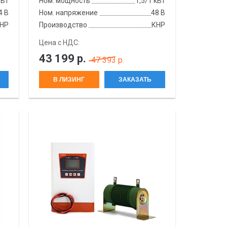
 Вт
Ном. мощность
1,5/1 кВт
4 В
Ном. напряжение
48 В
НР
Производство
КНР
Цена с НДС:
43 199
р.
47 393 р.
В ЛИЗИНГ
ЗАКАЗАТЬ