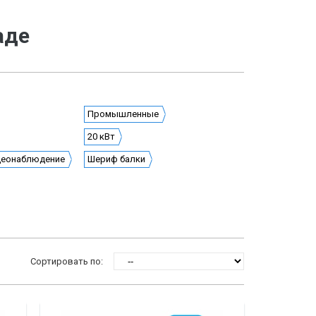
аде
Промышленные
20 кВт
деонаблюдение
Шериф балки
Сортировать по: