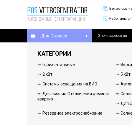
Ветро-солн
Работаем с 
Для Бизнеса
Электроэнергия
КАТЕГОРИИ
Горизонтальные
Верт
2 кВт
5 кВт
Системы освещения на ВИЭ
Авто
Для физлиц Отключения домов и
Солн
квартир
Для с
Резервное электроснабжение
Солн