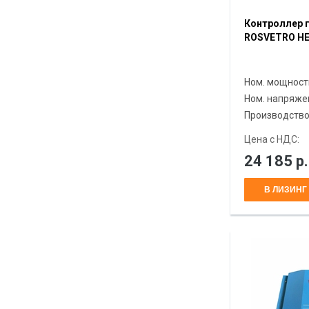
Контроллер 
ROSVETRO HE
Ном. мощност
Ном. напряже
Производств
Цена с НДС:
24 185
р.
В ЛИЗИНГ