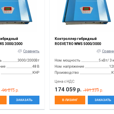
гибридный
Контроллер гибридный
S 3000/2000
ROSVETRO WWS 5000/3000
Сравнить
Сравн
ь
3000/2000Вт
Ном. мощность
5 кВт/ 3 
ние
48 В
Ном. напряжение
12
о
КНР
Производство
К
Цена с НДС:
174 059
р.
96 015 р.
191 339 р.
ЗАКАЗАТЬ
В ЛИЗИНГ
ЗАКАЗАТЬ