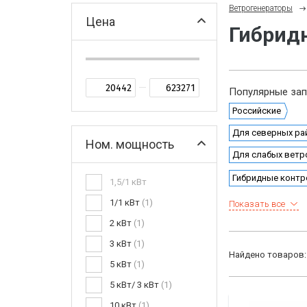
Ветрогенераторы
Цена
Гибрид
Популярные зап
Российские
Для северных ра
Ном. мощность
Для слабых ветр
Гибридные конт
1,5/1 кВт
1/1 кВт
1
Показать все
2 кВт
1
3 кВт
1
Найдено товаров
5 кВт
1
5 кВт/ 3 кВт
1
10 кВт
1