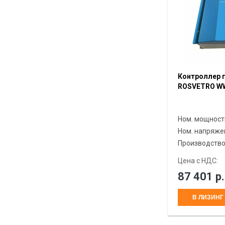
Контроллер 
ROSVETRO WW
Ном. мощност
Ном. напряже
Производств
Цена с НДС:
87 401
р.
В ЛИЗИНГ