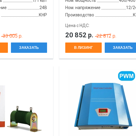
ь
1/1 кВт
Ном. мощность
400/400
ние
24В
Ном. напряжение
12/2
о
КНР
Производство
К
Цена с НДС:
20 852
р.
33 005 р.
22 812 р.
ЗАКАЗАТЬ
В ЛИЗИНГ
ЗАКАЗАТЬ