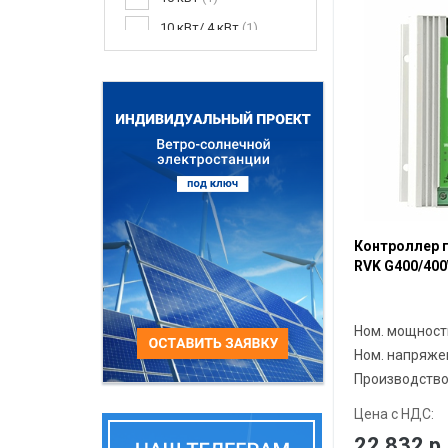
10 кВт/ 4 кВт
1
10 кВт/ 6 кВт
1
20кВт/ 8,8кВт
20кВт/ 20кВт
1
400/400 Вт
2
600/600 Вт
2
800/800 Вт
1
1000/1000 Вт
1
Контроллер 
RVK G400/40
2000/1000Вт
1
3000/2000Вт
1
Ном. мощност
Ном. напряже
Производств
Цена с НДС:
22 832
р.