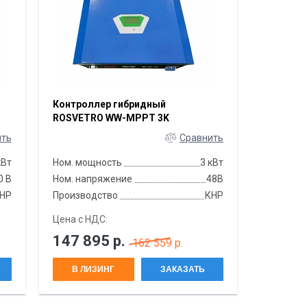
Контроллер гибридный
ROSVETRO WW-MPPT 3K
ить
Сравнить
кВт
Ном. мощность
3 кВт
0 В
Ном. напряжение
48В
НР
Производство
КНР
Цена с НДС:
147 895
р.
162 559 р.
В ЛИЗИНГ
ЗАКАЗАТЬ