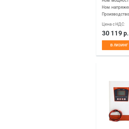
Ном. мощност
Ном. напряже
Производств
Цена с НДС:
30 119
р.
В ЛИЗИНГ