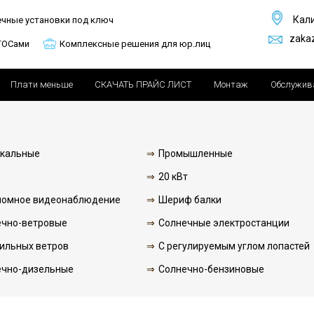
Кал
ечные установки под ключ
zaka
ГОСами
Комплексные решения для юр.лиц
Плати меньше
СКАЧАТЬ ПРАЙС ЛИСТ
Монтаж
Обслужив
икальные
Промышленные
20 кВт
номное видеонаблюдение
Шериф балки
ечно-ветровые
Солнечные электростанции
ильных ветров
С регулируемым углом лопастей
ечно-дизельные
Солнечно-бензиновые