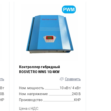
Контроллер гибридный
ROSVETRO WWS 10/4KW
ить
Сравнить
кВт
Ном. мощность
10 кВт/ 4 кВт
20В
Ном. напряжение
240 В
НР
Производство
КНР
Цена с НДС: