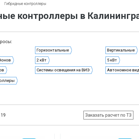
Гибридные контроллеры
ные контроллеры в Калинингр
росы:
Горизонтальные
Вертикальные
йонов
2 кВт
5 кВт
ов
Системы освещения на ВИЭ
Автономное ви
роллеры
19
Заказать расчет по ТЗ
: