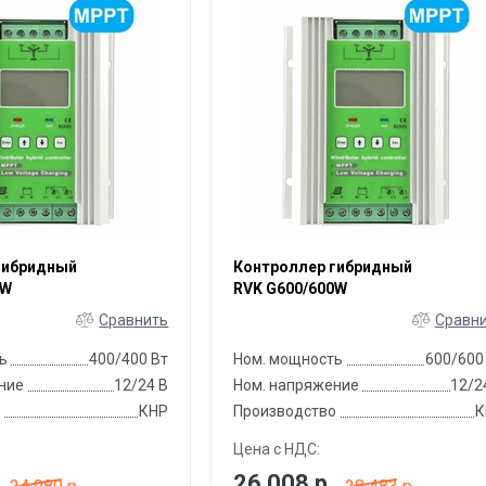
гибридный
Контроллер гибридный
0W
RVK G600/600W
Сравнить
Сравн
ь
400/400 Вт
Ном. мощность
600/600
ние
12/24 В
Ном. напряжение
12/2
о
КНР
Производство
К
Цена с НДС:
26 008
р.