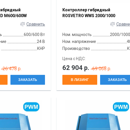
гибридный
Контроллер гибридный
D M600/600W
ROSVETRO WWS 2000/1000
Сравнить
Сравн
ь
600/600 Вт
Ном. мощность
2000/100
ние
24 В
Ном. напряжение
4
о
КНР
Производство
К
Цена с НДС:
62 904
р.
26 478 р.
69 068 р.
ЗАКАЗАТЬ
В ЛИЗИНГ
ЗАКАЗАТЬ